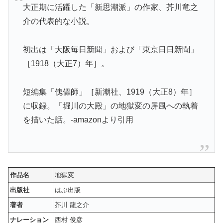
大正期に活躍した「新思潮派」の作家、芥川竜之
介の代表的な小説。
初出は「大阪毎日新聞」および「東京日日新聞」
［1918（大正7）年］。
短編集「傀儡師」［新潮社、1919（大正8）年］
に収録。「堀川の大殿」の地獄変の屏風への執着
を描いた話。-amazonより引用
作品名
地獄変
出版社
はぶ出版
著者
芥川 龍之介
ナレーション
西村 俊彦