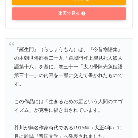
楽天で見る
『羅生門』（らしょうもん）は、『今昔物語集』
の本朝世俗部巻二十九「羅城門登上層見死人盗人
語第十八」を基に、巻三十一「太刀帯陣売魚姫語
第三十一」の内容を一部に交えて書かれたもので
す。
この作品には「生きるための悪という人間のエゴ
イズム」が克明に描き出されています。
芥川が無名作家時代である1915年（大正4年）11
月に雑誌『帝国文学』へ発表されました。