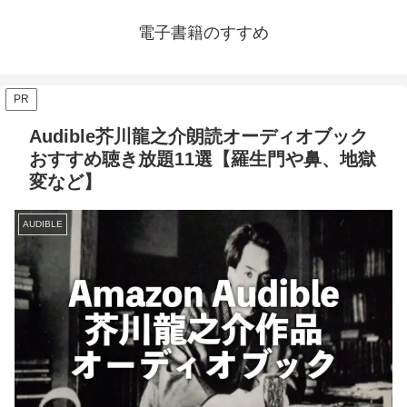
電子書籍のすすめ
PR
Audible芥川龍之介朗読オーディオブック
おすすめ聴き放題11選【羅生門や鼻、地獄
変など】
AUDIBLE