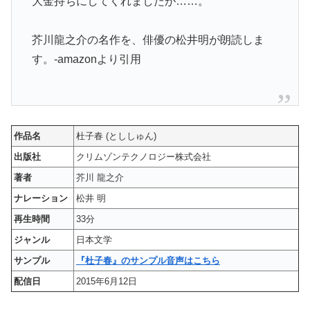
大金持ちにしてくれましたが……。
芥川龍之介の名作を、俳優の松井明が朗読しま
す。-amazonより引用
作品名
杜子春 (とししゅん)
出版社
クリムゾンテクノロジー株式会社
著者
芥川 龍之介
ナレーション
松井 明
再生時間
33分
ジャンル
日本文学
サンプル
『杜子春』のサンプル音声はこちら
配信日
2015年6月12日