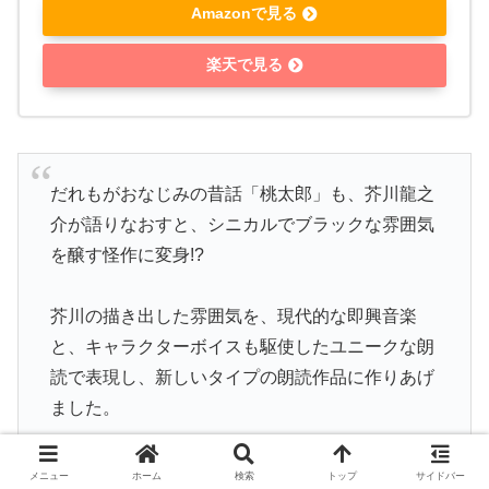
Amazonで見る
楽天で見る
だれもがおなじみの昔話「桃太郎」も、芥川龍之
介が語りなおすと、シニカルでブラックな雰囲気
を醸す怪作に変身!?
芥川の描き出した雰囲気を、現代的な即興音楽
と、キャラクターボイスも駆使したユニークな朗
読で表現し、新しいタイプの朗読作品に作りあげ
ました。
現代朗読の世界をお楽しみください!-amazonより
メニュー
ホーム
検索
トップ
サイドバー