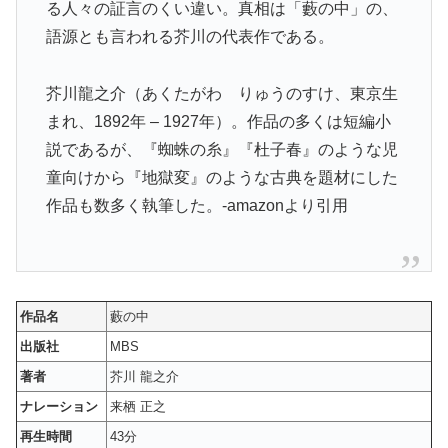
る人々の証言のくい違い。真相は「藪の中」の、
語源とも言われる芥川の代表作である。
芥川龍之介（あくたがわ りゅうのすけ、東京生
まれ、1892年 – 1927年）。作品の多くは短編小
説であるが、『蜘蛛の糸』『杜子春』のような児
童向けから『地獄変』のような古典を題材にした
作品も数多く執筆した。-amazonより引用
作品名
藪の中
出版社
MBS
著者
芥川 龍之介
ナレーション
来栖 正之
再生時間
43分