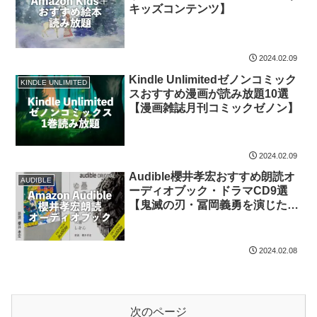
キッズコンテンツ】
2024.02.09
Kindle Unlimitedゼノンコミック
KINDLE UNLIMITED
スおすすめ漫画が読み放題10選
【漫画雑誌月刊コミックゼノン】
2024.02.09
Audible櫻井孝宏おすすめ朗読オ
AUDIBLE
ーディオブック・ドラマCD9選
【鬼滅の刃・冨岡義勇を演じた声
優】
2024.02.08
次のページ