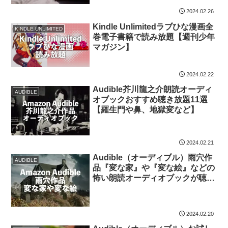
2024.02.26
Kindle Unlimitedラブひな漫画全
KINDLE UNLIMITED
巻電子書籍で読み放題【週刊少年
マガジン】
2024.02.22
Audible芥川龍之介朗読オーディ
AUDIBLE
オブックおすすめ聴き放題11選
【羅生門や鼻、地獄変など】
2024.02.21
Audible（オーディブル）雨穴作
AUDIBLE
品『変な家』や『変な絵』などの
怖い朗読オーディオブックが聴き
放題【ゾクッとするミステリー】
2024.02.20