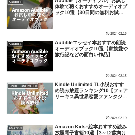
Audible（オーディブル）お試し
AUDIBLE
体験で聴くおすすめオーディオブ
ック10選【30日間の無料お試し
体験】
2024.02.15
Audibleエッセイ本おすすめ朗読
AUDIBLE
オーディオブック10選【家族愛や
旅行記などの面白い作品】
2024.02.15
Kindle Unlimited TL小説おすす
KINDLE UNLIMITED
め読み放題ランキング10【フェア
リーキス異世界恋愛ファンタジー
ノベル】
2024.02.10
Amazon Kids+絵本おすすめ読み
AMAZON
放題電子書籍10選【3～12歳向け