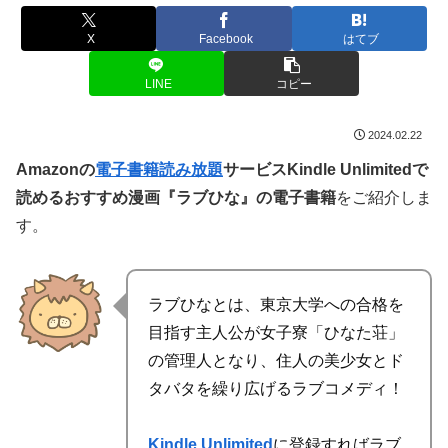
X
Facebook
はてブ
LINE
コピー
2024.02.22
Amazonの
電子書籍読み放題
サービスKindle Unlimitedで
読めるおすすめ漫画『ラブひな』の電子書籍
をご紹介しま
す。
ラブひなとは、東京大学への合格を
目指す主人公が女子寮「ひなた荘」
の管理人となり、住人の美少女とド
タバタを繰り広げるラブコメディ！
Kindle Unlimited
に登録すれば
ラブ