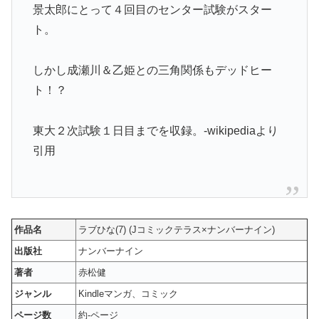
景太郎にとって４回目のセンター試験がスター
ト。
しかし成瀬川＆乙姫との三角関係もデッドヒー
ト！？
東大２次試験１日目までを収録。-wikipediaより
引用
作品名
ラブひな(7) (Jコミックテラス×ナンバーナイン)
出版社
ナンバーナイン
著者
赤松健
ジャンル
Kindleマンガ、コミック
ページ数
約-ページ