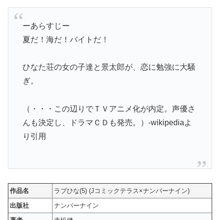
ーあらすじー
夏だ！海だ！バイトだ！
ひなた荘の女の子達と景太郎が、恋に勉強に大騒
ぎ。
（・・・この辺りでＴＶアニメ化が内定。声優さ
んも決定し、ドラマＣＤも発売。）-wikipediaよ
り引用
作品名
ラブひな(5) (Jコミックテラス×ナンバーナイン)
出版社
ナンバーナイン