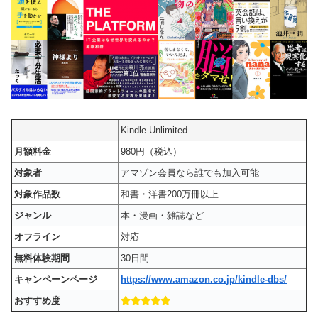
Kindle Unlimited
月額料金
980円（税込）
対象者
アマゾン会員なら誰でも加入可能
対象作品数
和書・洋書200万冊以上
ジャンル
本・漫画・雑誌など
オフライン
対応
無料体験期間
30日間
キャンペーンページ
https://www.amazon.co.jp/kindle-dbs/
おすすめ度