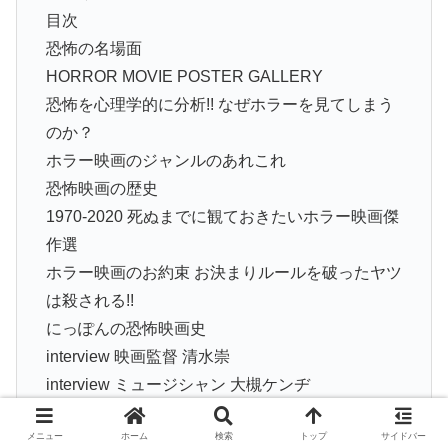
目次
恐怖の名場面
HORROR MOVIE POSTER GALLERY
恐怖を心理学的に分析!! なぜホラーを見てしまう
のか？
ホラー映画のジャンルのあれこれ
恐怖映画の歴史
1970-2020 死ぬまでに観ておきたいホラー映画傑
作選
ホラー映画のお約束 お決まりルールを破ったヤツ
は殺される!!
にっぽんの恐怖映画史
interview 映画監督 清水崇
interview ミュージシャン 大槻ケンヂ
おわりに endrollにかえて
メニュー
ホーム
検索
トップ
サイドバー
奥付-amazonより引用