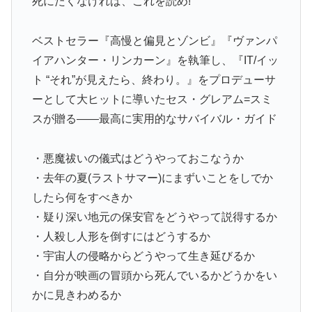
死にたくなければ、これを読め!
ベストセラー『高慢と偏見とゾンビ』『ヴァンパ
イアハンター・リンカーン』を執筆し、『IT/イッ
ト “それ”が見えたら、終わり。』をプロデューサ
ーとして大ヒットに導いたセス・グレアム=スミ
スが贈る――最高に実用的なサバイバル・ガイド
・悪魔祓いの儀式はどうやっておこなうか
・去年の夏(ラストサマー)にまずいことをしでか
したら何をすべきか
・疑り深い地元の保安官をどうやって説得するか
・人殺し人形を倒すにはどうするか
・宇宙人の侵略からどうやって生き延びるか
・自分が映画の冒頭から死んでいるかどうかをい
かに見きわめるか