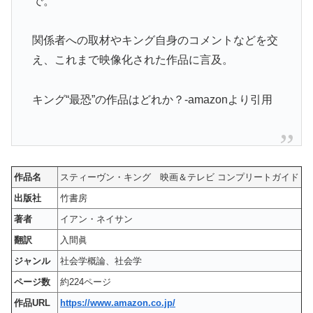
で。
関係者への取材やキング自身のコメントなどを交
え、これまで映像化された作品に言及。
キング“最恐”の作品はどれか？-amazonより引用
作品名
スティーヴン・キング 映画＆テレビ コンプリートガイド
出版社
竹書房
著者
イアン・ネイサン
翻訳
入間眞
ジャンル
社会学概論、社会学
ページ数
約224ページ
作品URL
https://www.amazon.co.jp/