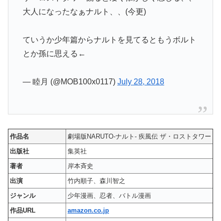
大人になったなぁナルト、、(今更)
ていうか少年篇からナルトを見てるともうボルト
とか孫に思える←
— 睦月 (@MOB100x0117)
July 28, 2018
作品名
劇場版NARUTO-ナルト- 疾風伝 ザ・ロストタワー
出版社
集英社
著者
岸本斉史
出演
竹内順子、森川智之
ジャンル
少年漫画、忍者、バトル漫画
作品URL
amazon.co.jp