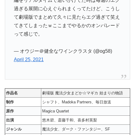
編をリアルタイムで追いかけてた時は毎週のエグ
過ぎる展開に心えぐられまくってたけど、こうし
て劇場版でまとめて久々に見たらエグ過ぎて笑え
てきてしまったｗここまでやるかのオンパレード
って感じで。
— オウジー＠健全なワインクラスタ (@og58)
April 25, 2021
作品名
劇場版 魔法少女まどか☆マギカ 始まりの物語
制作
シャフト、Madoka Partners、毎日放送
原作
Magica Quartet
出演
悠木碧、斎藤千和、喜多村英梨
ジャンル
魔法少女、ダーク・ファンタジー、SF