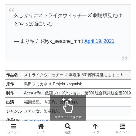
久しぶりにストライクウィッチーズ 劇場版見たけ
どやっぱ面白いな
— まりキチ (@yk_seaone_mrn)
April 19, 2021
作品名
ストライクウィッチーズ 劇場版 501部隊発進しますっ！
原作
島田フミカネ & Projekt kagonish
制作
Acca effe、戯画プロダクション、第501統合戦闘航空団2019
出演
福圓美里、内田彩、世戸さおり
ジャンル
メカ少女、架空戦記
スクロールできます
作品URL
amazon.co.jp
公開日
2019年
メニュー
ホーム
検索
トップ
サイドバー