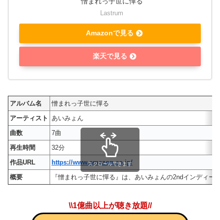
憎まれっ子世に憚る
Lastrum
Amazonで見る
楽天で見る
アルバム名
憎まれっ子世に憚る
アーティスト
あいみょん
曲数
7曲
再生時間
32分
作品URL
https://www.amazon.co.jp/
スクロールできます
概要
『憎まれっ子世に憚る』は、あいみょんの2ndインディーズミニ・アルバ
\\1億曲以上が聴き放題//