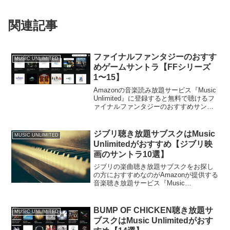
関連記事
ファイナルファンタジーのおすす
MUSIC UNLIMITED
めゲームサントラ【FFシリーズ
1〜15】
Amazonの音楽読み放題サービス『Music
Unlimited』に登録すると無料で聴けるフ
ァイナルファンタジーのおすすめサント
ラをご紹介します。2019年6月以降、
Amazon Music Unlimitedでも配信がスタ
ートし、いつで...
ジブリ聴き放題サブスクはMusic
MUSIC UNLIMITED
Unlimitedがおすすめ【ジブリ映
画のサントラ10選】
ジブリの楽曲聴き放題サブスクをお探し
の方におすすめなのがAmazonが提供する
音楽聴き放題サービス『Music
Unlimited』です。Music Unlimitedはサブ
スク業界でトップの楽曲数を誇ってお
り、1億曲以上が聴き放題になりま...
BUMP OF CHICKEN聴き放題サ
MUSIC UNLIMITED
ブスクはMusic Unlimitedがおす