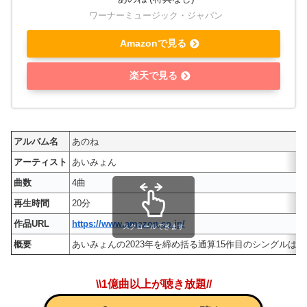
ワーナーミュージック・ジャパン
Amazonで見る
楽天で見る
アルバム名
あのね
アーティスト
あいみょん
曲数
4曲
再生時間
20分
作品URL
https://www.amazon.co.jp/
スクロールできます
概要
あいみょんの2023年を締め括る通算15作目のシングル
\\1億曲以上が聴き放題//