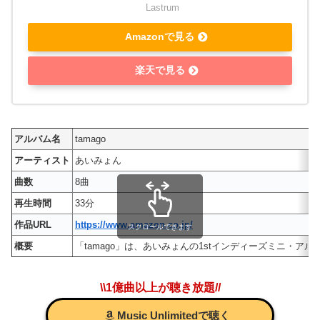
Lastrum
Amazonで見る
楽天で見る
アルバム名
tamago
アーティスト
あいみょん
曲数
8曲
再生時間
33分
作品URL
https://www.amazon.co.jp/
スクロールできます
概要
「tamago」は、あいみょんの1stインディーズミニ・アルバム。Las
\\1億曲以上が聴き放題//
Music Unlimitedで聴く