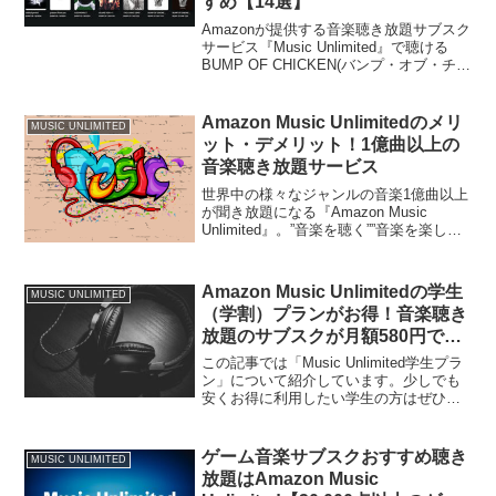
すめ【14選】
Amazonが提供する音楽聴き放題サブスク
サービス『Music Unlimited』で聴ける
BUMP OF CHICKEN(バンプ・オブ・チキ
ン)のおすすめアルバムをご紹介します。
Amazon Music Unlimitedで配信されてい
る...
Amazon Music Unlimitedのメリ
MUSIC UNLIMITED
ット・デメリット！1億曲以上の
音楽聴き放題サービス‎
世界中の様々なジャンルの音楽1億曲以上
が聞き放題になる『Amazon Music
Unlimited』。”音楽を聴く””音楽を楽し
む”という事に特化したAmazonによる音
楽聞き放題サービスです。2017年11月8
日から開始され、音楽配信サ...
Amazon Music Unlimitedの学生
MUSIC UNLIMITED
（学割）プランがお得！音楽聴き
放題のサブスクが月額580円で利
用可能
この記事では「Music Unlimited学生プラ
ン」について紹介しています。少しでも
安くお得に利用したい学生の方はぜひ参
考にしてください！Amazonの音楽聴き放
題サービス『Music Unlimited』には学生
（学割）プランがあるこ...
ゲーム音楽サブスクおすすめ聴き
MUSIC UNLIMITED
放題はAmazon Music