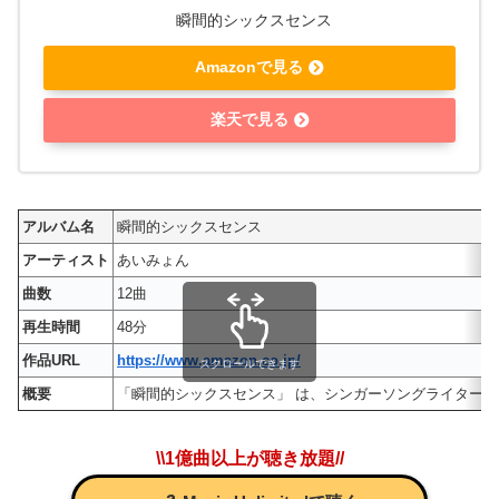
瞬間的シックスセンス
Amazonで見る
楽天で見る
アルバム名
瞬間的シックスセンス
アーティスト
あいみょん
曲数
12曲
再生時間
48分
作品URL
https://www.amazon.co.jp/
スクロールできます
概要
「瞬間的シックスセンス」 は、シンガーソングライター・あ
\\1億曲以上が聴き放題//