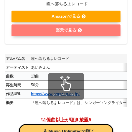
瞳へ落ちるよレコード
Amazonで見る
楽天で見る
アルバム名
瞳へ落ちるよレコード
アーティスト
あいみょん
曲数
13曲
再生時間
50分
作品URL
https://www.amazon.co.jp/
スクロールできます
概要
『瞳へ落ちるよレコード』は、シンガーソングライター・あい
\\1億曲以上が聴き放題//
Music Unlimitedで聴く