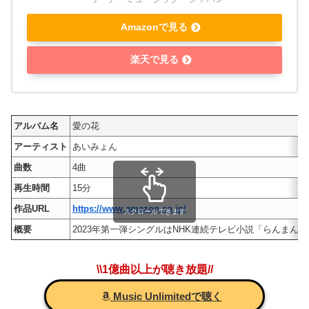
Amazonで見る
楽天で見る
アルバム名
愛の花
アーティスト
あいみょん
曲数
4曲
再生時間
15分
作品URL
https://www.amazon.co.jp/
スクロールできます
概要
2023年第一弾シングルはNHK連続テレビ小説「らんま
\\1億曲以上が聴き放題//
Music Unlimitedで聴く