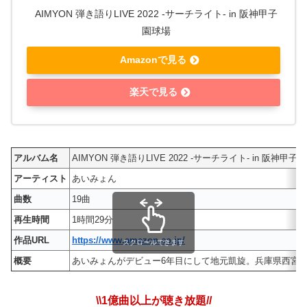
AIMYON 弾き語りLIVE 2022 -サーチライト- in 阪神甲子
園球場
Amazonで見る
楽天で見る
アルバム名
AIMYON 弾き語りLIVE 2022 -サーチライト- in 阪神甲子
アーティスト
あいみょん
曲数
19曲
再生時間
1時間29分
作品URL
https://www.amazon.co.jp/
スクロールできます
概要
あいみょんがデビュー6年目にして地元凱旋。兵庫県西宮
\\1億曲以上が聴き放題//