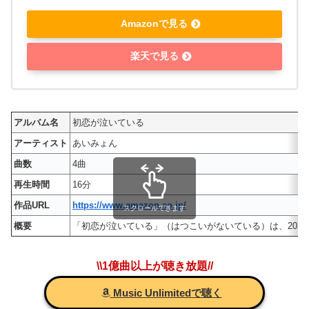
Amazonで見る
楽天で見る
アルバム名
初恋が泣いている
アーティスト
あいみょん
曲数
4曲
再生時間
16分
作品URL
https://www.amazon.co.jp/
スクロールできます
概要
「初恋が泣いている」（はつこいがないている）は、2022
\\1億曲以上が聴き放題//
Music Unlimitedで聴く