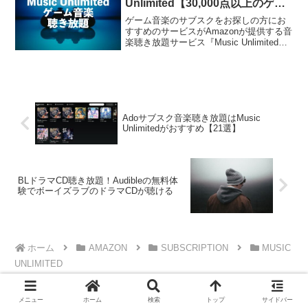
Unlimited【30,000点以上のゲー
ムBGM】
ゲーム音楽のサブスクをお探しの方にお
すすめのサービスがAmazonが提供する音
楽聴き放題サービス『Music Unlimited』
です。Music Unlimitedはサブスク業界で
トップの楽曲数を誇っており、1億曲以上
が聴き放題になります...
Adoサブスク音楽聴き放題はMusic
Unlimitedがおすすめ【21選】
BLドラマCD聴き放題！Audibleの無料体
験でボーイズラブのドラマCDが聴ける
ホーム
AMAZON
SUBSCRIPTION
MUSIC
UNLIMITED
メニュー
ホーム
検索
トップ
サイドバー