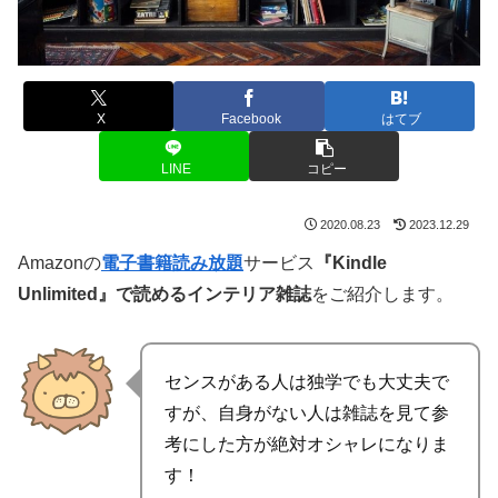
X
Facebook
はてブ
LINE
コピー
2020.08.23
2023.12.29
Amazonの
電子書籍読み放題
サービス
『Kindle
Unlimited』で読めるインテリア雑誌
をご紹介します。
センスがある人は独学でも大丈夫で
すが、自身がない人は雑誌を見て参
考にした方が絶対オシャレになりま
す！