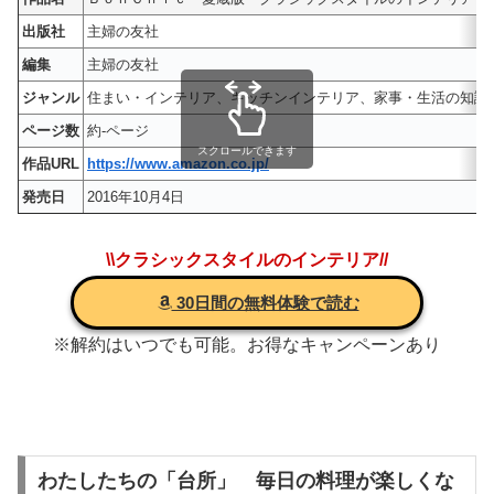
出版社
主婦の友社
編集
主婦の友社
ジャンル
住まい・インテリア、キッチンインテリア、家事・生活の知識
ページ数
約-ページ
スクロールできます
作品URL
https://www.amazon.co.jp/
発売日
2016年10月4日
\\クラシックスタイルのインテリア//
30日間の無料体験で読む
※解約はいつでも可能。お得なキャンペーンあり
わたしたちの「台所」 毎日の料理が楽しくな