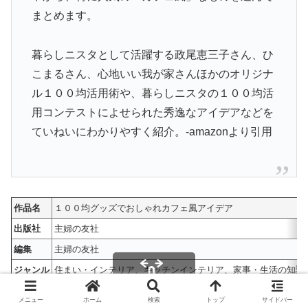
まとめます。
暮らしニスタとして活躍する政尾恵三子さん、ひ
こまるさん、心地いい我が家さんほかのオリジナ
ル１００均活用術や、暮らしニスタの１００均活
用コンテストによせられた秀逸なアイデアなどを
ていねいにわかりやすく紹介。-amazonより引用
作品名
１００均グッズでおしゃれカフェ風アイデア
出版社
主婦の友社
編集
主婦の友社
ジャンル
住まい・インテリア、キッチンインテリア、家事・生活の知識
ページ数
約83ページ
メニュー
ホーム
検索
トップ
サイドバー
スクロールできます