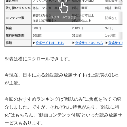
運営会社
アマゾンジャパン合同会社
株式会社U-NEXT
株式会社フジテ
取り扱いジャンル
雑誌・マンガ・書籍
雑誌・動画
雑誌・動画
和書12万冊以上
動画14万本以上
スクロールできます
コンテンツ数
記載なし
洋書120万冊以上
雑誌70誌以上
料金
980円
2,189円
976円
無料体験期間
30日間
31日間
1ヶ月間
詳細
▶
公式サイトはこちら
▶
公式サイトはこちら
▶
公式サイトは
※表は横にスクロールできます。
今現在、日本にある雑誌読み放題サイトは上記表の11社
が主流。
今回のおすすめランキングは”雑誌のみ”に焦点を当てて紹
介しました。ですが、それぞれに特色があり、”雑誌に特
化”はもちろん、
”動画コンテンツ付属”といった読み放題サ
ービス
もあります。