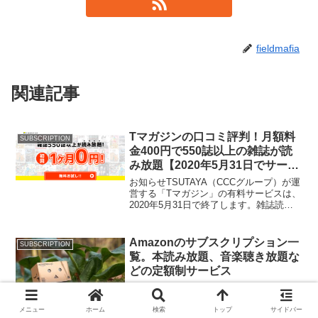
fieldmafia
関連記事
Tマガジンの口コミ評判！月額料
SUBSCRIPTION
金400円で550誌以上の雑誌が読
み放題【2020年5月31日でサービ
ス終了】
お知らせTSUTAYA（CCCグループ）が運
営する「Tマガジン」の有料サービスは、
2020年5月31日で終了します。雑誌読み
放題サービスをお探しの方は『楽天マガ
ジン』をおすすめします。月額380円で
450誌以上が読み放題になるため、Tマガ
Amazonのサブスクリプション一
SUBSCRIPTION
ジ...
覧。本読み放題、音楽聴き放題な
どの定額制サービス
サブスクという言葉が世に浸透してか
ら、一番注目を集めているのがAmazonの
Unlimited系サービス。サブスク（サブス
メニュー
ホーム
検索
トップ
サイドバー