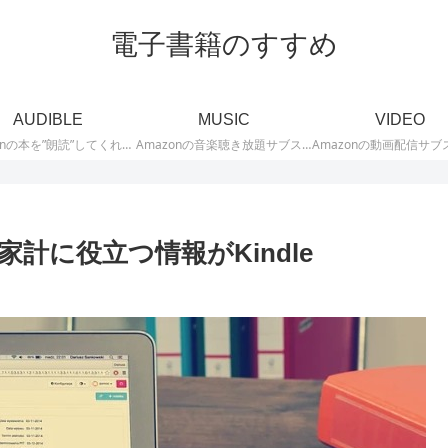
電子書籍のすすめ
AUDIBLE
MUSIC
VIDEO
Amazonの本を”朗読”してくれるオーディオブックサブスクリプションサービス「Audible」に関する記事を投稿しています。Audibleのサブスクに関する口コミや評判、キャンペーン、無料体験期間などお得な情報も発信しています。
Amazonの音楽聴き放題サブスクリプションサービス「Music Unlimited」に関する記事を投稿しています。「Music Unlimited」とは、Amazonで配信している音楽が1億曲以上聴き放題になるサブスクサービスです。Music Unlimitedの口コミ評判・評価を始め、キャンペーンや無料お試し体験などのお得情報、おすすめ音楽を紹介しています。
計に役立つ情報がKindle