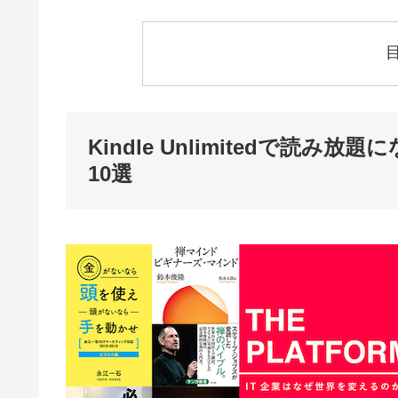
Kindle Unlimitedで読
10選