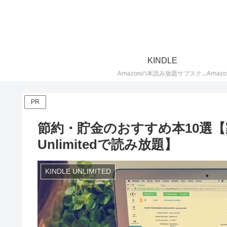
KINDLE
Amazonの本読み放題サブスクリプションサービス「Kindle Unlimited」に関する記事を投稿しています。「Kindle Unlimited」とは、Amazonの電子書籍Kindle本が200万冊以上読み放題になるサブスクサービスです。Kindle Unlimitedの口コミ評判・評価を始め、キャンペーンや無料お試し体験などのお得情報、おすすめ本を紹介しています。
PR
節約・貯金のおすすめ本10選【家
Unlimitedで読み放題】
KINDLE UNLIMITED