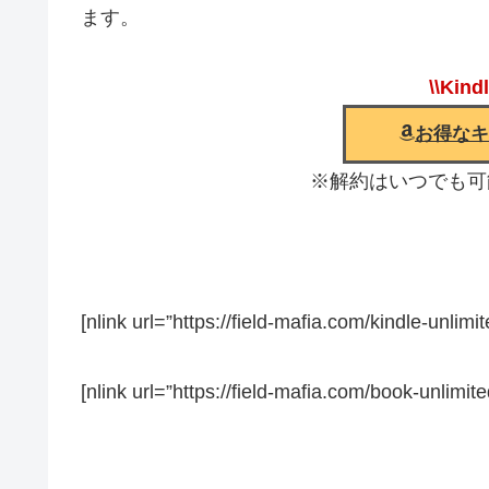
ます。
\\Kind
お得なキ
※解約はいつでも可
[nlink url=”https://field-mafia.com/kindle-unlim
[nlink url=”https://field-mafia.com/book-unlimite