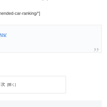
mended-car-ranking/”]
VAN/
目次