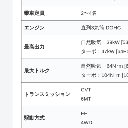
乗車定員
2〜4名
エンジン
直列3気筒 DOHC
自然吸気：39kW [53PS
最高出力
ターボ：47kW [64PS] 
自然吸気：64N･m [6.5k
最大トルク
ターボ：104N･m [10.6
CVT
トランスミッション
6MT
FF
駆動方式
4WD