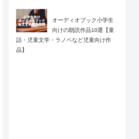
オーディオブック小学生
向けの朗読作品10選【童
話・児童文学・ラノベなど児童向け作
品】