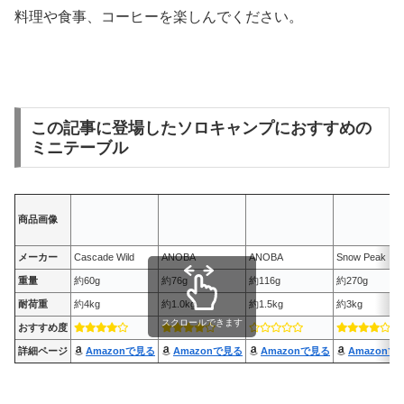
料理や食事、コーヒーを楽しんでください。
この記事に登場したソロキャンプにおすすめの
ミニテーブル
商品画像
メーカー
Cascade Wild
ANOBA
ANOBA
Snow Peak
重量
約60g
約76g
約116g
約270g
耐荷重
約4kg
約1.0kg
約1.5kg
約3kg
スクロールできます
おすすめ度
詳細ページ
Amazonで見る
Amazonで見る
Amazonで見る
Amazonで