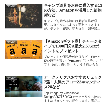
料）という驚きの安さ。気軽にキャンプ
できるので、愛知、岐阜あたりにお住い
キャンプ道具をお得に購入する13
AMAZON
の方におすすめです。...
の方法。Amazonを活用した節約
術など
キャンプを始める時には必ず道具が必
要。スタイルにもよって変わってきます
が、テント、寝袋、焚き火台、調理器具
一式、ランタン等...。ソロキャンプを始
める時で大体10万円前後。ファミキャン
ともなればもっとお金がかかってきてし
【Amazonギフト券】チャージタ
AMAZON
まいます。そして、例...
イプで1000円分&最大2.5%のポ
イントをプレゼント
プレゼントや商品券代わりなど、何かと
使い勝手が良い『Amazonギフト券』。ギ
フト（gift：贈り物）という名前からも分
かるとおり、誰か大切な人・お世話にな
った人に贈るのが一般的な使い方。です
が、あまり知られていない「チャージタ
アークテリクスおすすめリュック
AMAZON
イプ」を利用...
7選！人気のアロー22やマンティ
ス26など
Top Image by Obsessive
DesignARC'TERYX(アークテリクス)のお
すすめリュックをご紹介します。高品
質・高機能を売りにしている本格アウト