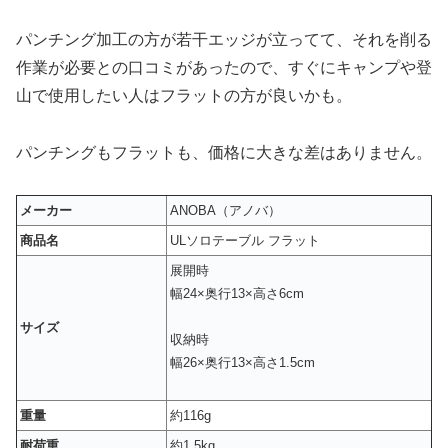
パンチング加工の方が若干エッジが立ってて、それを削る
作業が必要との口コミがあったので、すぐにキャンプや登
山で使用したい人はフラットの方が良いかも。
パンチングもフラットも、価格に大きな差はありません。
メーカー
ANOBA（アノバ）
商品名
ULソロテーブル フラット
展開時
幅24×奥行13×高さ6cm
サイズ
収納時
幅26×奥行13×高さ1.5cm
重量
約116g
耐荷重
約1.5kg