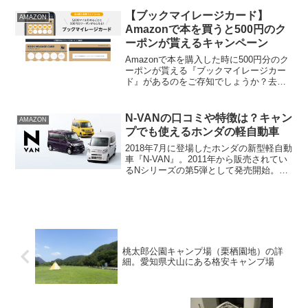
ドアギアメーカーだけあって、街中はも
ちろん、様々なアクティビティに持っ
【ブックマイレージカード】
AMAZON
て...
Amazonで本を買うと500円のク
ーポンが貰えるキャンペーン
Amazonで本を購入した時に500円分のク
ーポンが貰える『ブックマイレージカー
ド』があるのをご存知でしょうか？去年
（2019年）も行われており、今回は2020
年2月19日(水)〜2020年5月20日(水)まで開
催中。”マイレージカード”と...
N-VANの口コミや特徴は？キャン
AMAZON
プでも使えるホンダの軽自動車
2018年7月に登場したホンダの新型軽自動
車『N-VAN』。2011年から販売されてい
るNシリーズの第5弾として発売開始。軽
貨物車に分類されていますが、+STYLE
というカラーラインアップが増えたこと
で、キャンパーやアウトドア好きの人た
ちに...
桃太郎公園キャンプ場（栗栖園地）の詳
細。愛知県犬山にある格安キャンプ場