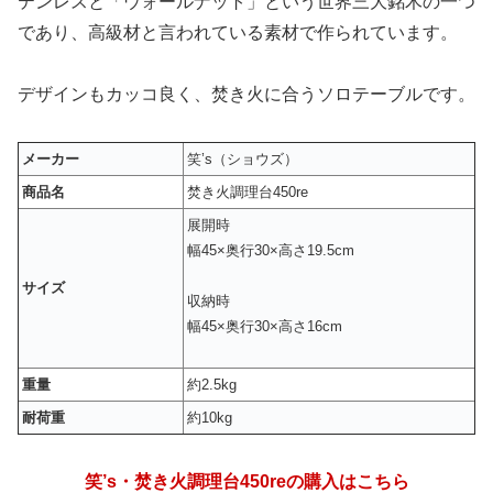
テンレスと「ウォールナット」という世界三大銘木の一つ
であり、高級材と言われている素材で作られています。
デザインもカッコ良く、焚き火に合うソロテーブルです。
メーカー
笑’s（ショウズ）
商品名
焚き火調理台450re
展開時
幅45×奥行30×高さ19.5cm
サイズ
収納時
幅45×奥行30×高さ16cm
重量
約2.5kg
耐荷重
約10kg
笑’s・焚き火調理台450reの購入はこちら