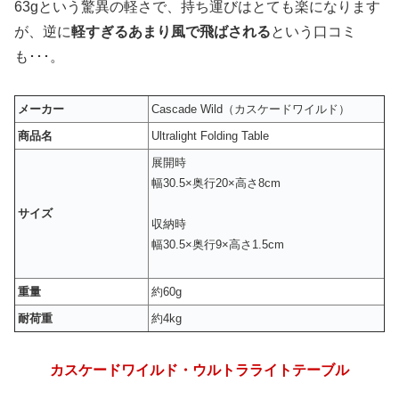
63gという驚異の軽さで、持ち運びはとても楽になります
が、逆に
軽すぎるあまり風で飛ばされる
という口コミ
も･･･。
メーカー
Cascade Wild（カスケードワイルド）
商品名
Ultralight Folding Table
展開時
幅30.5×奥行20×高さ8cm
サイズ
収納時
幅30.5×奥行9×高さ1.5cm
重量
約60g
耐荷重
約4kg
カスケードワイルド・ウルトラライトテーブル